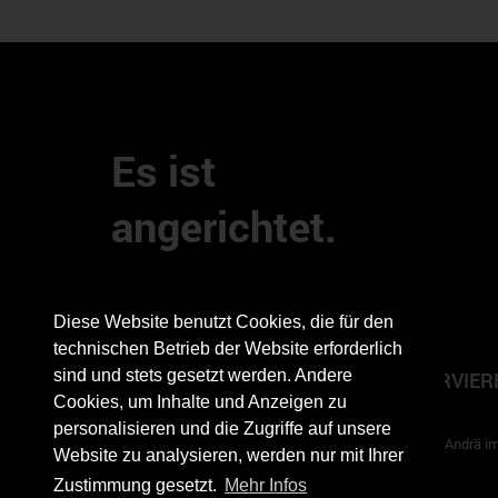
Es ist
angerichtet.
Diese Website benutzt Cookies, die für den
technischen Betrieb der Website erforderlich
TICKET BUCHEN / TISCH RESERVIER
sind und stets gesetzt werden. Andere
Cookies, um Inhalte und Anzeigen zu
personalisieren und die Zugriffe auf unsere
Pfarrhof Sankt Andrä im Sausal 1, A-8444 Sankt Andrä i
Website zu analysieren, werden nur mit Ihrer
Zustimmung gesetzt.
Mehr Infos